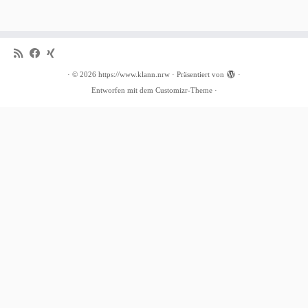
·
© 2026
https://www.klann.nrw
·
Präsentiert von
·
Entworfen mit dem
Customizr-Theme
·