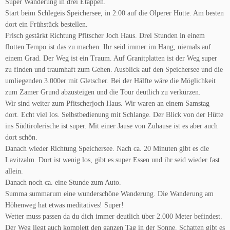
Super Wanderung in drei Etappen.
Start beim Schlegeis Speichersee, in 2:00 auf die Olperer Hütte. Am besten
dort ein Frühstück bestellen.
Frisch gestärkt Richtung Pfitscher Joch Haus. Drei Stunden in einem
flotten Tempo ist das zu machen. Ihr seid immer im Hang, niemals auf
einem Grad. Der Weg ist ein Traum. Auf Granitplatten ist der Weg super
zu finden und traumhaft zum Gehen. Ausblick auf den Speichersee und die
umliegenden 3.000er mit Gletscher. Bei der Hälfte wäre die Möglichkeit
zum Zamer Grund abzusteigen und die Tour deutlich zu verkürzen.
Wir sind weiter zum Pfitscherjoch Haus. Wir waren an einem Samstag
dort. Echt viel los. Selbstbedienung mit Schlange. Der Blick von der Hütte
ins Südtirolerische ist super. Mit einer Jause von Zuhause ist es aber auch
dort schön.
Danach wieder Richtung Speichersee. Nach ca. 20 Minuten gibt es die
Lavitzalm. Dort ist wenig los, gibt es super Essen und ihr seid wieder fast
allein.
Danach noch ca. eine Stunde zum Auto.
Summa summarum eine wunderschöne Wanderung. Die Wanderung am
Höhenweg hat etwas meditatives! Super!
Wetter muss passen da du dich immer deutlich über 2.000 Meter befindest.
Der Weg liegt auch komplett den ganzen Tag in der Sonne. Schatten gibt es