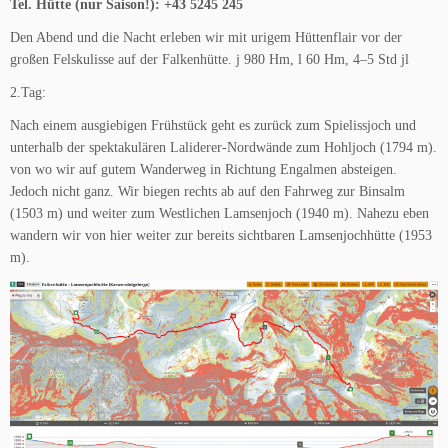
Tel. Hütte (nur Saison!): +43 5245 245
Den Abend und die Nacht erleben wir mit urigem Hüttenflair vor der
großen Felskulisse auf der Falkenhütte. j 980 Hm, l 60 Hm, 4–5 Std jl
2.Tag:
Nach einem ausgiebigen Frühstück geht es zurück zum Spielissjoch und
unterhalb der spektakulären Laliderer-Nordwände zum Hohljoch (1794 m).
von wo wir auf gutem Wanderweg in Richtung Engalmen absteigen.
Jedoch nicht ganz. Wir biegen rechts ab auf den Fahrweg zur Binsalm
(1503 m) und weiter zum Westlichen Lamsenjoch (1940 m). Nahezu eben
wandern wir von hier weiter zur bereits sichtbaren Lamsenjochhütte (1953
m).