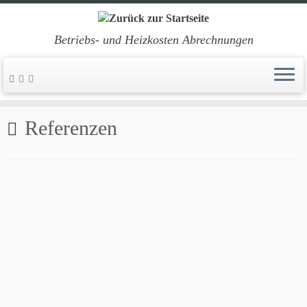
Betriebs- und Heizkosten Abrechnungen
Zum
Inhalt
Start
»
Referenzen
springen
Referenzen