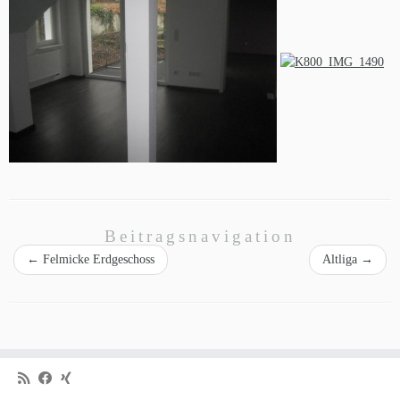
Beitragsnavigation
←
Felmicke Erdgeschoss
Altliga
→